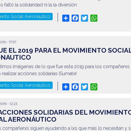
 faltó la solidaridad ni la la diversión
ento Social Aeronáutico
Share
Facebook
Twitter
WhatsApp
2019 - 17:57
FUE EL 2019 PARA EL MOVIMIENTO SOCIA
ONAUTICO
imos imágenes de lo que fue este 2019 para los compañerxs
n realizar acciones solidarias ¡Sumate!
ento Social Aeronáutico
Share
Facebook
Twitter
WhatsApp
2019 - 12:23
ACCIONES SOLIDARIAS DEL MOVIMIENT
AL AERONÁUTICO
s compañerxs siguen ayudando a lxs que más lo necesitan y 