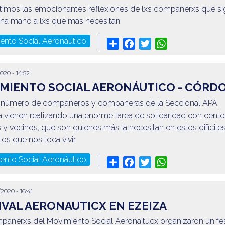
imos las emocionantes reflexiones de lxs compañerxs que s
na mano a lxs que más necesitan
ento Social Aeronáutico
Share
Facebook
Twitter
WhatsApp
2020 - 14:52
MIENTO SOCIAL AERONÁUTICO - CÓRD
 número de compañeros y compañeras de la Seccional APA
 vienen realizando una enorme tarea de solidaridad con cent
 y vecinos, que son quienes más la necesitan en estos difícile
s que nos toca vivir.
ento Social Aeronáutico
Share
Facebook
Twitter
WhatsApp
/2020 - 16:41
IVAL AERONAUTICX EN EZEIZA
pañerxs del Movimiento Social Aeronaitucx organizaron un fes