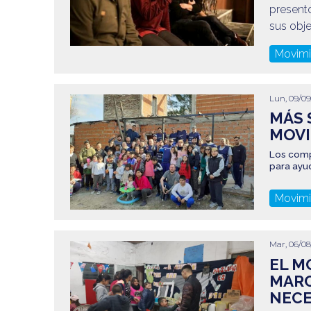
present
sus obje
Movimi
Lun, 09/09
MÁS 
MOVI
Los comp
para ayud
Movimi
Mar, 06/08
EL M
MARC
NECE