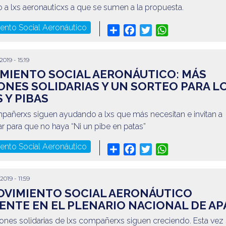
o a lxs aeronauticxs a que se sumen a la propuesta.
ento Social Aeronáutico
Share
Facebook
Twitter
WhatsApp
2019 - 15:19
MIENTO SOCIAL AERONÁUTICO: MÁS
ONES SOLIDARIAS Y UN SORTEO PARA L
S Y PIBAS
pañerxs siguen ayudando a lxs que más necesitan e invitan a
r para que no haya “Ni un pibe en patas”
ento Social Aeronáutico
Share
Facebook
Twitter
WhatsApp
2019 - 11:59
OVIMIENTO SOCIAL AERONÁUTICO
ENTE EN EL PLENARIO NACIONAL DE AP
ones solidarias de lxs compañerxs siguen creciendo. Esta vez