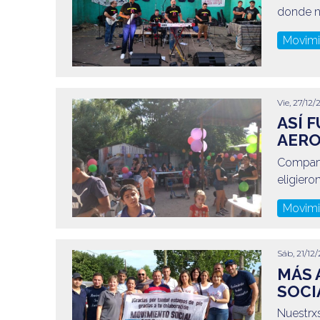
donde no
Movimi
Vie, 27/12/
ASÍ 
AER
Compart
eligiero
Movimi
Sáb, 21/12/
MÁS 
SOCI
Nuestrx