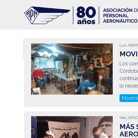
Pasar
al
contenido
principal
Lun, 19/07/
Paginación
MOVI
Los com
Córdoba,
continúa
lo neces
Movimi
Mar, 01/12/
MÁS 
AER