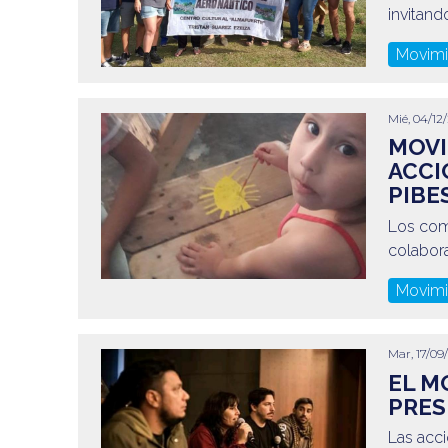
invitand
Movimi
Mié, 04/12/
MOVI
ACCI
PIBE
Los com
colabora
Movimi
Mar, 17/09/
EL M
PRES
Las acci