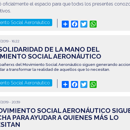
ó oficialmente el espacio para que todxs los presentes conoz
tivos.
ento Social Aeronáutico
Share
Facebook
Twitter
WhatsApp
/2019 - 16:22
SOLIDARIDAD DE LA MANO DEL
MIENTO SOCIAL AERONÁUTICO
añerxs del Movimiento Social Aeronáutico siguen generando accio
ar a transformar la realidad de aquellos que lo necesitan.
ento Social Aeronáutico
Share
Facebook
Twitter
WhatsApp
/2019 - 20:39
OVIMIENTO SOCIAL AERONÁUTICO SIGU
HA PARA AYUDAR A QUIENES MÁS LO
SITAN