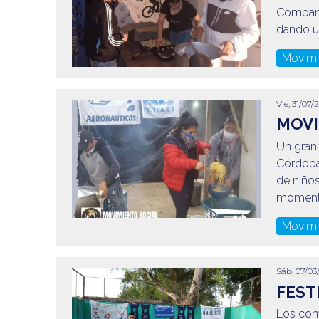
Compart
dando u
Movimi
Vie, 31/07/
MOVI
Un gran
Córdoba
de niños
momento
Movimi
Sáb, 07/03
FEST
Los com