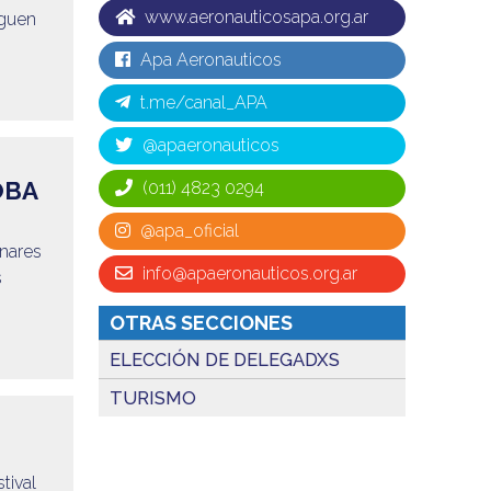
www.aeronauticosapa.org.ar
iguen
Apa Aeronauticos
t.me/canal_APA
@apaeronauticos
OBA
(011) 4823 0294
@apa_oficial
enares
info@apaeronauticos.org.ar
s
OTRAS SECCIONES
ELECCIÓN DE DELEGADXS
TURISMO
tival