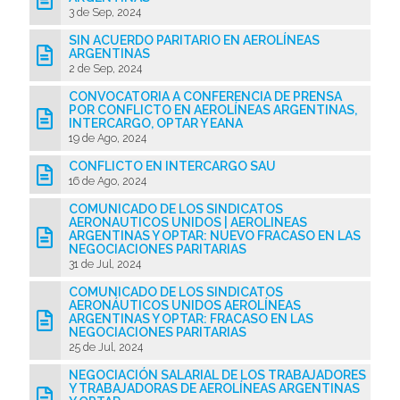
3 de Sep, 2024
@apaeronauticos
SIN ACUERDO PARITARIO EN AEROLÍNEAS
ARGENTINAS
(011) 4823 0294
2 de Sep, 2024
@apa_oficial
CONVOCATORIA A CONFERENCIA DE PRENSA
POR CONFLICTO EN AEROLÍNEAS ARGENTINAS,
INTERCARGO, OPTAR Y EANA
info@apaeronauticos.org.ar
19 de Ago, 2024
CONFLICTO EN INTERCARGO SAU
OTRAS SECCIONES
16 de Ago, 2024
ELECCIÓN DE DELEGADXS
COMUNICADO DE LOS SINDICATOS
AERONAUTICOS UNIDOS | AEROLINEAS
TURISMO
ARGENTINAS Y OPTAR: NUEVO FRACASO EN LAS
NEGOCIACIONES PARITARIAS
31 de Jul, 2024
COMUNICADO DE LOS SINDICATOS
AERONÁUTICOS UNIDOS AEROLÍNEAS
ARGENTINAS Y OPTAR: FRACASO EN LAS
NEGOCIACIONES PARITARIAS
25 de Jul, 2024
NEGOCIACIÓN SALARIAL DE LOS TRABAJADORES
Y TRABAJADORAS DE AEROLÍNEAS ARGENTINAS