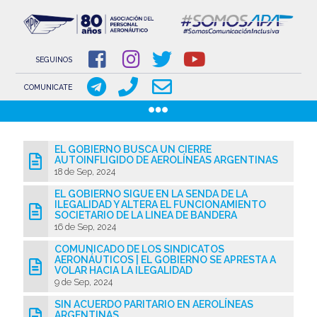
NOVEDADES
NOTICIAS
SEGUINOS
COMUNICACIONES
COMUNICATE
COMUNICACIONES DE LOS GREMIOS AERONÁUTICOS
Pasar
GACETILLAS
al
EL GOBIERNO BUSCA UN CIERRE
DOCUMENTOS
AUTOINFLIGIDO DE AEROLÍNEAS ARGENTINAS
contenido
18 de Sep, 2024
INSTITUCIONAL
principal
EL GOBIERNO SIGUE EN LA SENDA DE LA
SOBRE APA
ILEGALIDAD Y ALTERA EL FUNCIONAMIENTO
SOCIETARIO DE LA LINEA DE BANDERA
COMISIÓN DIRECTIVA
16 de Sep, 2024
COMUNICADO DE LOS SINDICATOS
www.aeronauticosapa.org.ar
AERONÁUTICOS | EL GOBIERNO SE APRESTA A
VOLAR HACIA LA ILEGALIDAD
Apa Aeronauticos
9 de Sep, 2024
SIN ACUERDO PARITARIO EN AEROLÍNEAS
t.me/canal_APA
ARGENTINAS