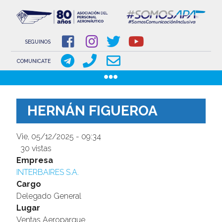
NOVEDADES
NOTICIAS
SEGUINOS
COMUNICACIONES
COMUNICATE
COMUNICACIONES DE LOS GREMIOS AERONÁUTICOS
Pasar
GACETILLAS
al
DOCUMENTOS
HERNÁN FIGUEROA
contenido
INSTITUCIONAL
principal
Vie, 05/12/2025 - 09:34
SOBRE APA
30 vistas
COMISIÓN DIRECTIVA
Image
Empresa
INTERBAIRES S.A.
www.aeronauticosapa.org.ar
Cargo
Delegado General
Apa Aeronauticos
Lugar
t.me/canal_APA
Ventas Aeroparque