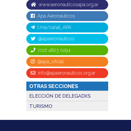
www.aeronauticosapa.org.ar
Apa Aeronauticos
t.me/canal_APA
@apaeronauticos
(011) 4823 0294
@apa_oficial
info@apaeronauticos.org.ar
OTRAS SECCIONES
ELECCIÓN DE DELEGADXS
TURISMO