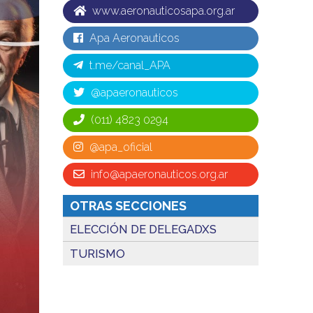
www.aeronauticosapa.org.ar
Apa Aeronauticos
t.me/canal_APA
@apaeronauticos
(011) 4823 0294
@apa_oficial
info@apaeronauticos.org.ar
OTRAS SECCIONES
ELECCIÓN DE DELEGADXS
TURISMO