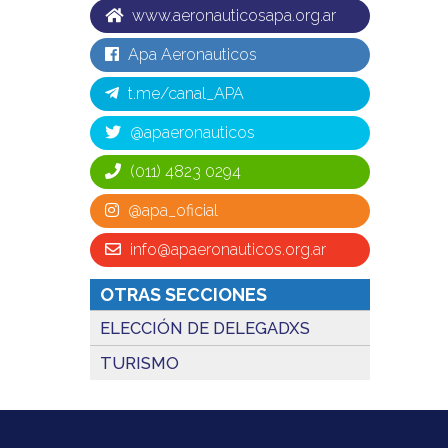
www.aeronauticosapa.org.ar
Apa Aeronauticos
t.me/canal_APA
@apaeronauticos
(011) 4823 0294
@apa_oficial
info@apaeronauticos.org.ar
OTRAS SECCIONES
ELECCIÓN DE DELEGADXS
TURISMO