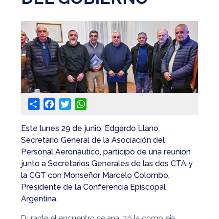
@apaeronauticos
(011) 4823 0294
@apa_oficial
info@apaeronauticos.org.ar
OTRAS SECCIONES
Share
Facebook
Twitter
WhatsApp
ELECCIÓN DE DELEGADXS
TURISMO
Este lunes 29 de junio, Edgardo Llano,
Secretario General de la Asociación del
Personal Aeronáutico, participó de una reunión
junto a Secretarios Generales de las dos CTA y
la CGT con Monseñor Marcelo Colombo,
Presidente de la Conferencia Episcopal
Argentina.
Durante el encuentro se analizó la compleja