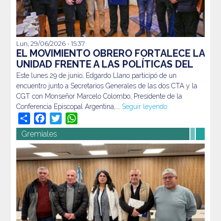
Lun, 29/06/2026 - 15:37
Este lunes 29 de junio, Edgardo Llano participó de un
EL MOVIMIENTO OBRERO FORTALECE LA
encuentro junto a Secretarios Generales de las dos CTA y
UNIDAD FRENTE A LAS POLÍTICAS DEL
la CGT con Monseñor Marcelo Colombo, Presidente de la
GOBIERNO
Este lunes 29 de junio, Edgardo Llano participó de un
Conferencia Episcopal Argentina,...
Seguir leyendo
encuentro junto a Secretarios Generales de las dos CTA y la
CGT con Monseñor Marcelo Colombo, Presidente de la
Conferencia Episcopal Argentina,...
Seguir leyendo
Share
Facebook
Twitter
WhatsApp
Gremiales