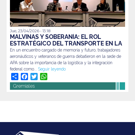
Jue, 23/04/2026 - 13:18
En un encuentro cargado de memoria y futuro,
MALVINAS Y SOBERANÍA: EL ROL
trabajadores aeronáuticos y veteranos de guerra
ESTRATÉGICO DEL TRANSPORTE EN LA
debatieron en la sede de APA sobre la importancia de la
DEFENSA DE NUESTRO TERRITORIO
En un encuentro cargado de memoria y futuro, trabajadores
logística y la integración federal como...
Seguir leyendo
aeronáuticos y veteranos de guerra debatieron en la sede de
APA sobre la importancia de la logística y la integración
federal como...
Seguir leyendo
Share
Facebook
Twitter
WhatsApp
Gremiales