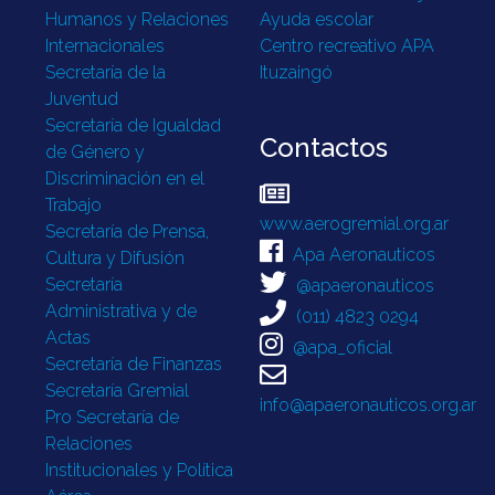
Humanos y Relaciones
Ayuda escolar
Internacionales
Centro recreativo APA
Secretaría de la
Ituzaingó
Juventud
Secretaría de Igualdad
Contactos
de Género y
Discriminación en el
Trabajo
www.aerogremial.org.ar
Secretaría de Prensa,
Apa Aeronauticos
Cultura y Difusión
Secretaría
@apaeronauticos
Administrativa y de
(011) 4823 0294
Actas
@apa_oficial
Secretaría de Finanzas
Secretaría Gremial
info@apaeronauticos.org.ar
Pro Secretaría de
Relaciones
Institucionales y Política