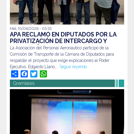
Mié, 10/06/2026 - 05:53
La Asociación del Personal Aeronáutico participó de la
APA RECLAMÓ EN DIPUTADOS POR LA
Comisión de Transporte de la Cámara de Diputados para
PRIVATIZACIÓN DE INTERCARGO Y
respaldar el proyecto que exige explicaciones al Poder
DENUNCIÓ IRREGULARIDADES EN EL
La Asociación del Personal Aeronáutico participó de la
Ejecutivo. Edgardo Llano,...
Seguir leyendo
PROCESO
Comisión de Transporte de la Cámara de Diputados para
respaldar el proyecto que exige explicaciones al Poder
Ejecutivo. Edgardo Llano,...
Seguir leyendo
Share
Facebook
Twitter
WhatsApp
Gremiales